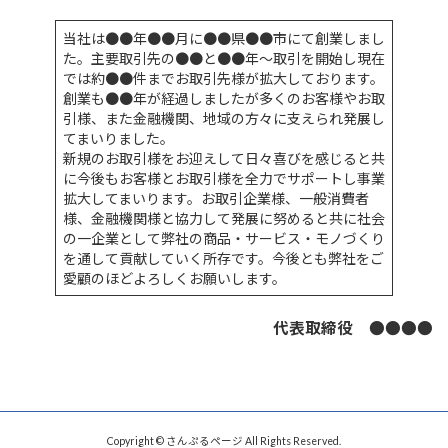
当社は●●年●●月に●●県●●市にて創業しまし
た。主要取引先の●●と●●年～取引を開始し現在
では約●●件までお取引先様が拡大しております。
創業も●●年が経過しましたが多くのお客様やお取
引様、また金融機関、地域の方々に支えられ発展し
てまいりました。
新規のお取引様をお迎えして日々喜びを感じると共
に今後もお客様とお取引様を全力でサポートし事業
拡大してまいります。お取引企業様、一般消費者
様、金融機関様と協力して発展に努めると共に社会
の一企業として弊社の商品・サービス・モノづくり
を通して貢献していく所存です。今後とも弊社をご
愛顧のほどよろしくお願いします。
代表取締役 ●●●●
Copyright © さんぷるページ All Rights Reserved.