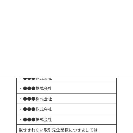
お問合せ用電話番号
０７９－４９０－○○○○
お問合せ用メールアドレス
info@○○○.co.jp
会社案内はこちら
主な取引先（順不同）
・●●●株式会社
・●●●株式会社
・●●●株式会社
・●●●株式会社
・●●●株式会社
載せきれない取引先企業様につきましては